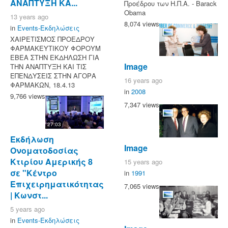
ΑΝΑΠΤΥΞΗ ΚΑ...
Προέδρου των Η.Π.Α. - Barack
Obama
13 years ago
8,074 views
in
Events-Εκδηλώσεις
ΧΑΙΡΕΤΙΣΜΟΣ ΠΡΟΕΔΡΟΥ
ΦΑΡΜΑΚΕΥΤΙΚΟΥ ΦΟΡΟΥΜ
ΕΒΕΑ ΣΤΗΝ ΕΚΔΗΛΩΣΗ ΓΙΑ
Image
ΤΗΝ ΑΝΑΠΤΥΞΗ ΚΑΙ ΤΙΣ
ΕΠΕΝΔΥΣΕΙΣ ΣΤΗΝ ΑΓΟΡΑ
16 years ago
ΦΑΡΜΑΚΩΝ, 18.4.13
in
2008
9,766 views
7,347 views
27:03
Eκδήλωση
Image
Ονοματοδοσίας
Κτιρίου Αμερικής 8
15 years ago
σε "Κέντρο
in
1991
Επιχειρηματικότητας
7,065 views
| Κωνστ...
5 years ago
in
Events-Εκδηλώσεις