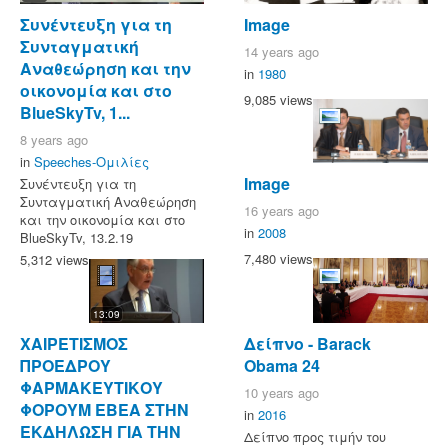
Συνέντευξη για τη
Image
Συνταγματική
14 years ago
Αναθεώρηση και την
in
1980
οικονομία και στο
9,085 views
BlueSkyTv, 1...
8 years ago
in
Speeches-Ομιλίες
Image
Συνέντευξη για τη
Συνταγματική Αναθεώρηση
16 years ago
και την οικονομία και στο
in
2008
BlueSkyTv, 13.2.19
7,480 views
5,312 views
13:09
Δείπνο - Barack
ΧΑΙΡΕΤΙΣΜΟΣ
Obama 24
ΠΡΟΕΔΡΟΥ
ΦΑΡΜΑΚΕΥΤΙΚΟΥ
10 years ago
ΦΟΡΟΥΜ ΕΒΕΑ ΣΤΗΝ
in
2016
ΕΚΔΗΛΩΣΗ ΓΙΑ ΤΗΝ
Δείπνο προς τιμήν του