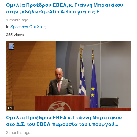
Ομιλία Προέδρου ΕΒΕΑ, κ. Γιάννη Μπρατάκου,
στην εκδήλωση «AI in Action για τις Ε...
1 month ago
in
Speeches-Ομιλίες
355 views
8:21
Ομιλία Προέδρου ΕΒΕΑ κ. Γιάννη Μπρατάκου
στο Δ.Σ. του ΕΒΕΑ παρουσία του υπουργού...
2 months ago