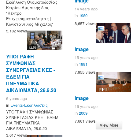
Image
Eκδήλωση Ονοματοδοσίας
Κτιρίου Αμερικής 8 σε
14 years ago
"Κέντρο
in
1980
Επιχειρηματικότητας |
8,657 views
Κωνσταντίνος Μίχαλος"
5,182 views
12:56
Image
ΥΠΟΓΡΑΦΗ
15 years ago
ΣΥΜΦΩΝΙΑΣ
in
1991
ΣΥΝΕΡΓΑΣΙΑΣ ΚΕΕ -
7,955 views
ΕΔΕΜ ΓΙΑ
ΠΝΕΥΜΑΤΙΚΑ
ΔΙΚΑΙΩΜΑΤΑ, 28.9.20
Image
6 years ago
in
Events-Εκδηλώσεις
16 years ago
ΥΠΟΓΡΑΦΗ ΣΥΜΦΩΝΙΑΣ
in
2009
ΣΥΝΕΡΓΑΣΙΑΣ ΚΕΕ - ΕΔΕΜ
7,661 views
ΓΙΑ ΠΝΕΥΜΑΤΙΚΑ
View More
ΔΙΚΑΙΩΜΑΤΑ, 28.9.20
3,617 views