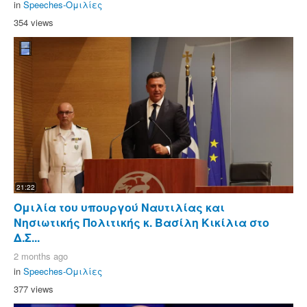
in
Speeches-Ομιλίες
354 views
21:22
Ομιλία του υπουργού Ναυτιλίας και
Νησιωτικής Πολιτικής κ. Βασίλη Κικίλια στο
Δ.Σ...
2 months ago
in
Speeches-Ομιλίες
377 views