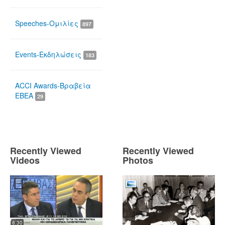
Speeches-Ομιλίες
897
Events-Εκδηλώσεις
183
ACCI Awards-Βραβεία
ΕΒΕΑ
29
Recently Viewed
Recently Viewed
Videos
Photos
8:30