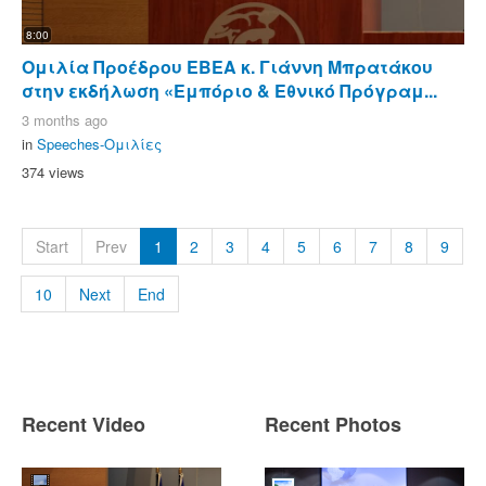
8:00
Ομιλία Προέδρου ΕΒΕΑ κ. Γιάννη Μπρατάκου
στην εκδήλωση «Εμπόριο & Εθνικό Πρόγραμ...
3 months ago
in
Speeches-Ομιλίες
374 views
Start
Prev
1
2
3
4
5
6
7
8
9
10
Next
End
Recent Video
Recent Photos