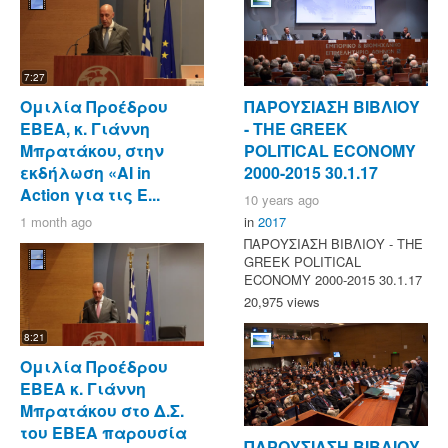
7:27
Ομιλία Προέδρου
ΠΑΡΟΥΣΙΑΣΗ ΒΙΒΛΙΟΥ
ΕΒΕΑ, κ. Γιάννη
- ΤΗΕ GREEK
Μπρατάκου, στην
POLITICAL ECONOMY
εκδήλωση «AI in
2000-2015 30.1.17
Action για τις Ε...
10 years ago
1 month ago
in
2017
ΠΑΡΟΥΣΙΑΣΗ ΒΙΒΛΙΟΥ - ΤΗΕ
GREEK POLITICAL
ECONOMY 2000-2015 30.1.17
20,975 views
8:21
Ομιλία Προέδρου
ΕΒΕΑ κ. Γιάννη
Μπρατάκου στο Δ.Σ.
του ΕΒΕΑ παρουσία
ΠΑΡΟΥΣΙΑΣΗ ΒΙΒΛΙΟΥ