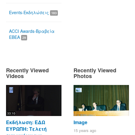
Events-Εκδηλώσεις
183
ACCI Awards-Βραβεία
ΕΒΕΑ
29
Recently Viewed
Recently Viewed
Videos
Photos
33:10
Εκδήλωση: ΕΔΩ
Image
ΕΥΡΩΠΗ: Τελετή
15 years ago