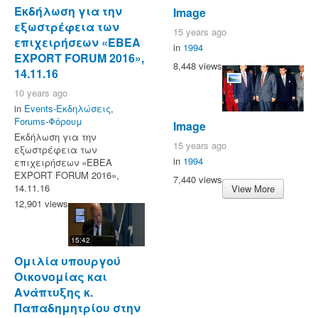
Εκδήλωση για την
Image
εξωστρέφεια των
15 years ago
επιχειρήσεων «ΕΒΕΑ
in
1994
EXPORT FORUM 2016»,
8,448 views
14.11.16
10 years ago
in
Events-Εκδηλώσεις
,
Forums-Φόρουμ
Image
Εκδήλωση για την
15 years ago
εξωστρέφεια των
in
1994
επιχειρήσεων «ΕΒΕΑ
EXPORT FORUM 2016»,
7,440 views
14.11.16
View More
12,901 views
15:42
Ομιλία υπουργού
Οικονομίας και
Ανάπτυξης κ.
Παπαδημητρίου στην