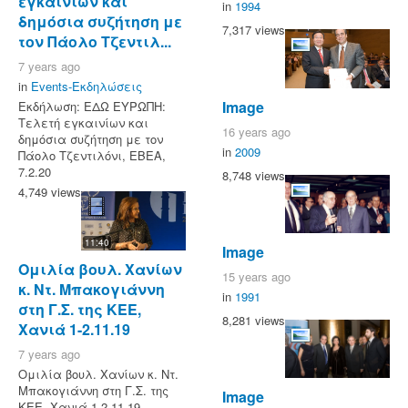
εγκαινίων και
in
1994
δημόσια συζήτηση με
7,317 views
τον Πάολο Τζεντιλ...
7 years ago
in
Events-Εκδηλώσεις
Image
Εκδήλωση: ΕΔΩ ΕΥΡΩΠΗ:
Τελετή εγκαινίων και
16 years ago
δημόσια συζήτηση με τον
in
2009
Πάολο Τζεντιλόνι, ΕΒΕΑ,
7.2.20
8,748 views
4,749 views
11:40
Image
Ομιλία βουλ. Χανίων
15 years ago
κ. Ντ. Μπακογιάννη
in
1991
στη Γ.Σ. της ΚΕΕ,
8,281 views
Χανιά 1-2.11.19
7 years ago
Ομιλία βουλ. Χανίων κ. Ντ.
Μπακογιάννη στη Γ.Σ. της
Image
ΚΕΕ, Χανιά 1-2.11.19