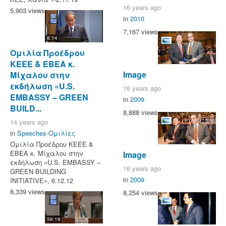
16 years ago
5,903 views
in
2010
7,167 views
8:14
Ομιλία Προέδρου
ΚΕΕΕ & ΕΒΕΑ κ.
Image
Μίχαλου στην
εκδήλωση «U.S.
16 years ago
EMBASSY – GREEN
in
2009
BUILD...
8,888 views
14 years ago
in
Speeches-Ομιλίες
Ομιλία Προέδρου ΚΕΕΕ &
ΕΒΕΑ κ. Μίχαλου στην
Image
εκδήλωση «U.S. EMBASSY –
16 years ago
GREEN BUILDING
in
2009
INITIATIVE», 6.12.12
8,339 views
8,254 views
56:19