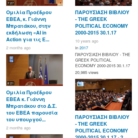
7:27
Ομιλία Προέδρου
ΠΑΡΟΥΣΙΑΣΗ ΒΙΒΛΙΟΥ
ΕΒΕΑ, κ. Γιάννη
- ΤΗΕ GREEK
Μπρατάκου, στην
POLITICAL ECONOMY
εκδήλωση «AI in
2000-2015 30.1.17
Action για τις Ε...
10 years ago
2 months ago
in
2017
ΠΑΡΟΥΣΙΑΣΗ ΒΙΒΛΙΟΥ - ΤΗΕ
GREEK POLITICAL
ECONOMY 2000-2015 30.1.17
20,985 views
8:21
Ομιλία Προέδρου
ΕΒΕΑ κ. Γιάννη
Μπρατάκου στο Δ.Σ.
του ΕΒΕΑ παρουσία
ΠΑΡΟΥΣΙΑΣΗ ΒΙΒΛΙΟΥ
του υπουργού...
- ΤΗΕ GREEK
2 months ago
POLITICAL ECONOMY
2000-2015 30.1.17 - 2