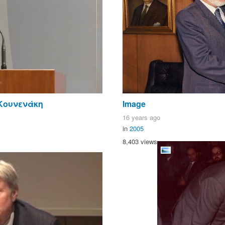
 Κουνενάκη
Image
16 years ago
in
2005
8,403 views