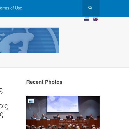
erms of Use
Recent Photos
ς
ας
ς