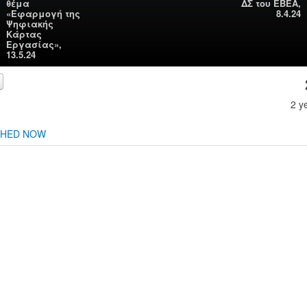
θέμα
ΔΣ του ΕΒΕΑ,
«Εφαρμογή της
8.4.24
Ψηφιακής
Κάρτας
Εργασίας»,
13.5.24
2 y
CHED NOW
00:00
00:00
Use Up/Down Arrow keys to increase or decrease volume.