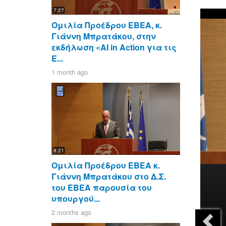
7:27
Ομιλία Προέδρου ΕΒΕΑ, κ.
Γιάννη Μπρατάκου, στην
εκδήλωση «AI in Action για τις
Ε...
1 month ago
8:21
Ομιλία Προέδρου ΕΒΕΑ κ.
Γιάννη Μπρατάκου στο Δ.Σ.
του ΕΒΕΑ παρουσία του
υπουργού...
2 months ago