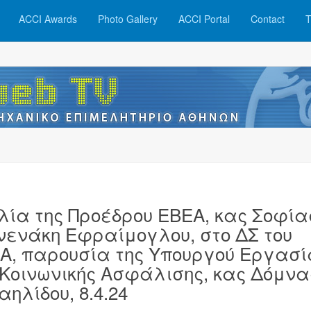
ACCI Awards
Photo Gallery
ACCI Portal
Contact
T
λία της Προέδρου ΕΒΕΑ, κας Σοφία
νενάκη Εφραίμογλου, στο ΔΣ του
Α, παρουσία της Υπουργού Εργασί
 Κοινωνικής Ασφάλισης, κας Δόμνα
αηλίδου, 8.4.24