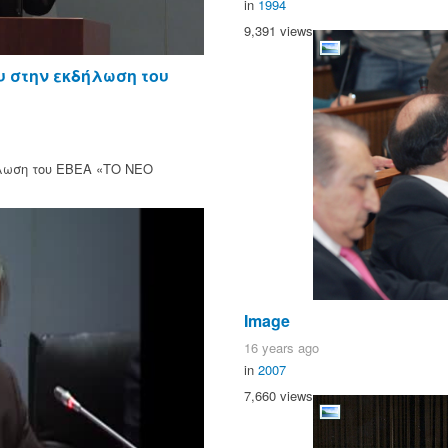
in
1994
9,391 views
υ στην εκδήλωση του
λωση του ΕΒΕΑ «ΤΟ ΝΕΟ
Image
16 years ago
in
2007
7,660 views