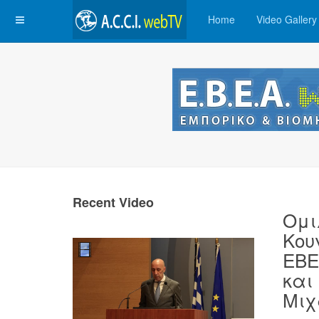
Home
Video Gallery
Recent Video
Ομι
Κου
ΕΒΕ
και
Μιχ