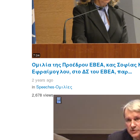
7:04
Ομιλία της Προέδρου ΕΒΕΑ, κας Σοφίας
Εφραίμογλου, στο ΔΣ του ΕΒΕΑ, παρ...
2 years ago
in
Speeches-Ομιλίες
2,678 views