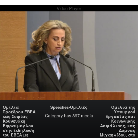
Video Player
Ομιλία
Speeches-Ομιλίες
Ομιλία της
Προέδρου ΕΒΕΑ
Υπουργού
Category
has 897 media
κας Σοφίας
Εργασίας και
Κουνενάκη
Κοινωνικής
Εφραίμογλου
Ασφάλισης, κας
στην εκδήλωση
Δόμνας
του ΕΒΕΑ με
Μιχαηλίδου, στο