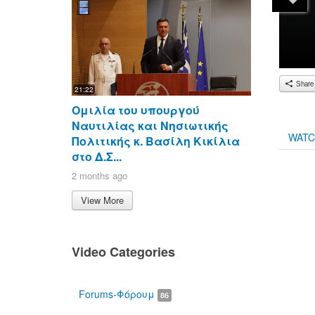
Share
21:22
Ομιλία του υπουργού
Ναυτιλίας και Νησιωτικής
WAT
Πολιτικής κ. Βασίλη Κικίλια
στο Δ.Σ...
2 months ago
00:00
View More
Video Categories
Forums-Φόρουμ
86