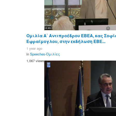
4:49
Ομιλία Α΄ Αντιπροέδρου ΕΒΕΑ, κας Σοφ
Εφραίμογλου, στην εκδήλωση ΕΒΕ...
1 year ago
in
Speeches-Ομιλίες
1,067 views