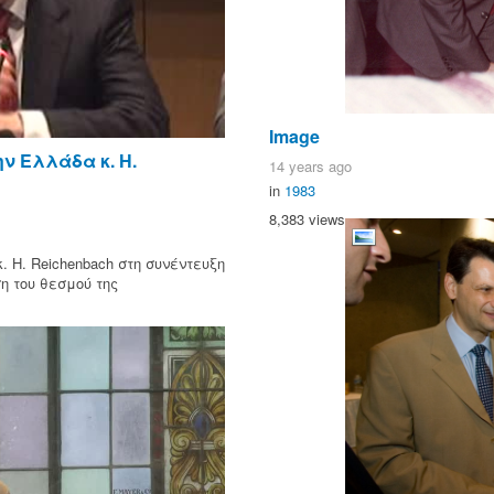
Image
ν Ελλάδα κ. H.
14 years ago
in
1983
8,383 views
H. Reichenbach στη συνέντευξη
η του θεσμού της