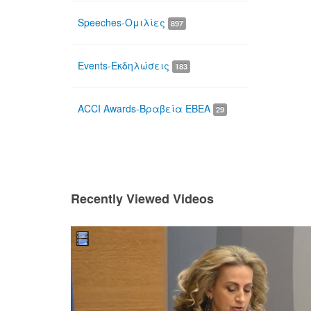
Speeches-Ομιλίες
897
Events-Εκδηλώσεις
183
ACCI Awards-Βραβεία ΕΒΕΑ
29
Recently Viewed Videos