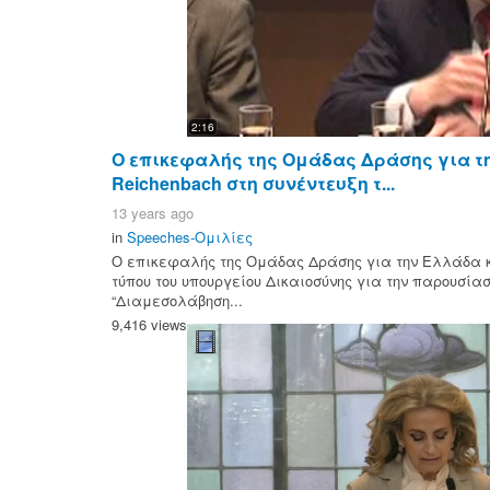
2:16
Ο επικεφαλής της Ομάδας Δράσης για τη
Reichenbach στη συνέντευξη τ...
13 years ago
in
Speeches-Ομιλίες
Ο επικεφαλής της Ομάδας Δράσης για την Ελλάδα κ. 
τύπου του υπουργείου Δικαιοσύνης για την παρουσίασ
“Διαμεσολάβηση...
9,416 views