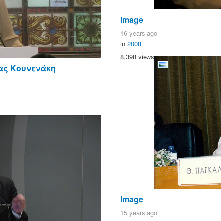
Image
16 years ago
in
2008
8,398 views
ίας Κουνενάκη
Image
15 years ago