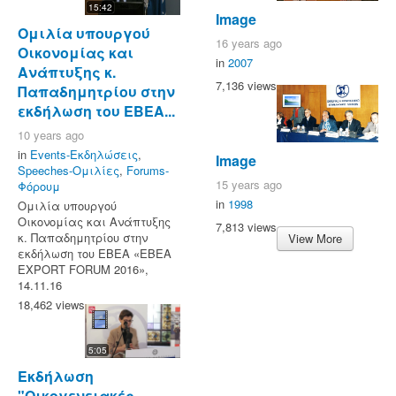
15:42
Image
Ομιλία υπουργού
16 years ago
Οικονομίας και
in
2007
Ανάπτυξης κ.
7,136 views
Παπαδημητρίου στην
εκδήλωση του ΕΒΕΑ...
10 years ago
in
Events-Εκδηλώσεις
,
Image
Speeches-Ομιλίες
,
Forums-
15 years ago
Φόρουμ
in
1998
Ομιλία υπουργού
Οικονομίας και Ανάπτυξης
7,813 views
κ. Παπαδημητρίου στην
View More
εκδήλωση του ΕΒΕΑ «ΕΒΕΑ
EXPORT FORUM 2016»,
14.11.16
18,462 views
5:05
Εκδήλωση
"Οικογενειακές