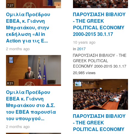
7:27
Ομιλία Προέδρου
ΠΑΡΟΥΣΙΑΣΗ ΒΙΒΛΙΟΥ
ΕΒΕΑ, κ. Γιάννη
- ΤΗΕ GREEK
Μπρατάκου, στην
POLITICAL ECONOMY
εκδήλωση «AI in
2000-2015 30.1.17
Action για τις Ε...
10 years ago
2 months ago
in
2017
ΠΑΡΟΥΣΙΑΣΗ ΒΙΒΛΙΟΥ - ΤΗΕ
GREEK POLITICAL
ECONOMY 2000-2015 30.1.17
20,985 views
8:21
Ομιλία Προέδρου
ΕΒΕΑ κ. Γιάννη
Μπρατάκου στο Δ.Σ.
του ΕΒΕΑ παρουσία
ΠΑΡΟΥΣΙΑΣΗ ΒΙΒΛΙΟΥ
του υπουργού...
- ΤΗΕ GREEK
2 months ago
POLITICAL ECONOMY