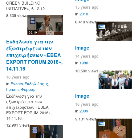
GREEN BUILDING
15 years ago
INITIATIVE», 6.12.12
in
2010
8,339 views
8,419 views
56:19
Εκδήλωση για την
Image
εξωστρέφεια των
επιχειρήσεων «ΕΒΕΑ
14 years ago
EXPORT FORUM 2016»,
in
1980
14.11.16
10,593 views
10 years ago
in
Events-Εκδηλώσεις
,
Forums-Φόρουμ
Image
Εκδήλωση για την
εξωστρέφεια των
16 years ago
επιχειρήσεων «ΕΒΕΑ
in
2009
EXPORT FORUM 2016»,
14.11.16
9,131 views
12,901 views