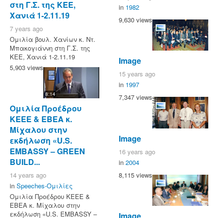
στη Γ.Σ. της ΚΕΕ,
in
1982
Χανιά 1-2.11.19
9,630 views
7 years ago
Ομιλία βουλ. Χανίων κ. Ντ.
Μπακογιάννη στη Γ.Σ. της
ΚΕΕ, Χανιά 1-2.11.19
Image
5,903 views
15 years ago
in
1997
8:14
7,347 views
Ομιλία Προέδρου
ΚΕΕΕ & ΕΒΕΑ κ.
Μίχαλου στην
Image
εκδήλωση «U.S.
EMBASSY – GREEN
16 years ago
BUILD...
in
2004
8,115 views
14 years ago
in
Speeches-Ομιλίες
Ομιλία Προέδρου ΚΕΕΕ &
ΕΒΕΑ κ. Μίχαλου στην
εκδήλωση «U.S. EMBASSY –
Image