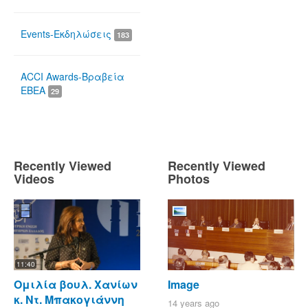
Events-Εκδηλώσεις
183
ACCI Awards-Βραβεία
ΕΒΕΑ
29
Recently Viewed
Recently Viewed
Videos
Photos
11:40
Ομιλία βουλ. Χανίων
Image
κ. Ντ. Μπακογιάννη
14 years ago