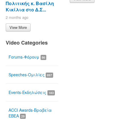
Πολιτικής κ. Βασίλη
Κικίλια στο Δ.Σ...
2 months ago
View More
Video Categories
Forums-Φόρουμ
86
Speeches-Ομιλίες
897
Events-Εκδηλώσεις
183
ACCI Awards-Βραβεία
ΕΒΕΑ
29