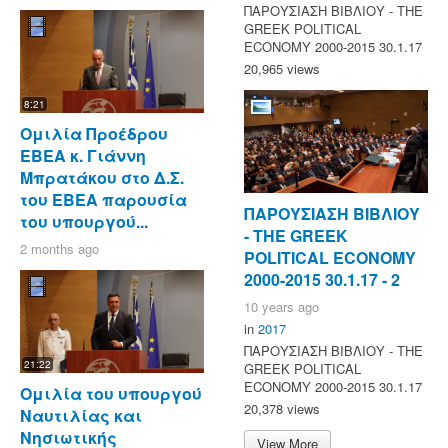
ΠΑΡΟΥΣΙΑΣΗ ΒΙΒΛΙΟΥ - ΤΗΕ
GREEK POLITICAL
ECONOMY 2000-2015 30.1.17
20,965 views
8:21
Ομιλία Προέδρου
ΕΒΕΑ κ. Γιάννη
Μπρατάκου στο Δ.Σ.
του ΕΒΕΑ παρουσία
ΠΑΡΟΥΣΙΑΣΗ ΒΙΒΛΙΟΥ
του υπουργού...
- ΤΗΕ GREEK
2 months ago
POLITICAL ECONOMY
2000-2015 30.1.17 - 2
10 years ago
in
2017
ΠΑΡΟΥΣΙΑΣΗ ΒΙΒΛΙΟΥ - ΤΗΕ
21:22
GREEK POLITICAL
ECONOMY 2000-2015 30.1.17
Ομιλία του υπουργού
20,378 views
Ναυτιλίας και
Νησιωτικής
View More