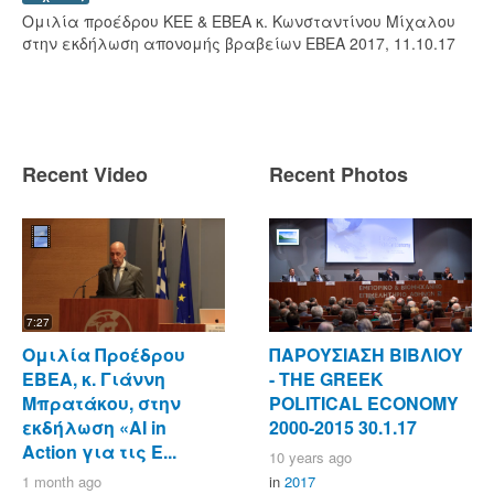
Ομιλία προέδρου ΚΕΕ & ΕΒΕΑ κ. Κωνσταντίνου Μίχαλου
στην εκδήλωση απονομής βραβείων ΕΒΕΑ 2017, 11.10.17
Recent Video
Recent Photos
7:27
Ομιλία Προέδρου
ΠΑΡΟΥΣΙΑΣΗ ΒΙΒΛΙΟΥ
ΕΒΕΑ, κ. Γιάννη
- ΤΗΕ GREEK
Μπρατάκου, στην
POLITICAL ECONOMY
εκδήλωση «AI in
2000-2015 30.1.17
Action για τις Ε...
10 years ago
1 month ago
in
2017