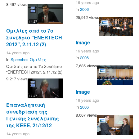
16 years ago
8,467 views
in
2006
25,912 views
14:27
Ομιλίες από το 7ο
Συνέδριο “ENERTECH
Image
2012”, 2.11.12 (2)
16 years ago
14 years ago
in
2006
in
Speeches-Ομιλίες
7,685 views
Ομιλίες από το 7ο Συνέδριο
“ENERTECH 2012”, 2.11.12 (2)
9,217 views
Image
13:27
16 years ago
Επαναληπτική
in
2006
συνεδρίαση της
8,067 views
Γενικής Συνέλευσης
της ΚΕΕΕ, 21/12/12
14 years ago