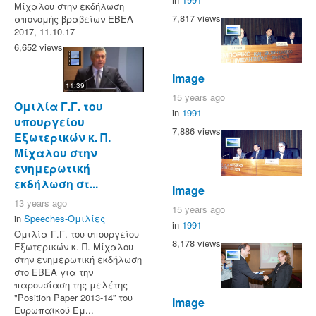
Μίχαλου στην εκδήλωση
7,817 views
απονομής βραβείων ΕΒΕΑ
2017, 11.10.17
6,652 views
Image
11:39
15 years ago
Ομιλία Γ.Γ. του
in
1991
υπουργείου
7,886 views
Εξωτερικών κ. Π.
Μίχαλου στην
ενημερωτική
εκδήλωση στ...
Image
13 years ago
15 years ago
in
Speeches-Ομιλίες
in
1991
Ομιλία Γ.Γ. του υπουργείου
8,178 views
Εξωτερικών κ. Π. Μίχαλου
στην ενημερωτική εκδήλωση
στο ΕΒΕΑ για την
παρουσίαση της μελέτης
"Position Paper 2013-14” του
Image
Ευρωπαϊκού Εμ...