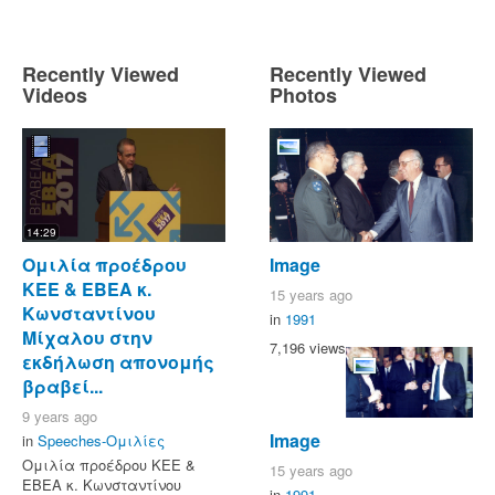
Recently Viewed
Recently Viewed
Videos
Photos
14:29
Ομιλία προέδρου
Image
ΚΕΕ & ΕΒΕΑ κ.
15 years ago
Κωνσταντίνου
in
1991
Μίχαλου στην
7,196 views
εκδήλωση απονομής
βραβεί...
9 years ago
Image
in
Speeches-Ομιλίες
Ομιλία προέδρου ΚΕΕ &
15 years ago
ΕΒΕΑ κ. Κωνσταντίνου
in
1991