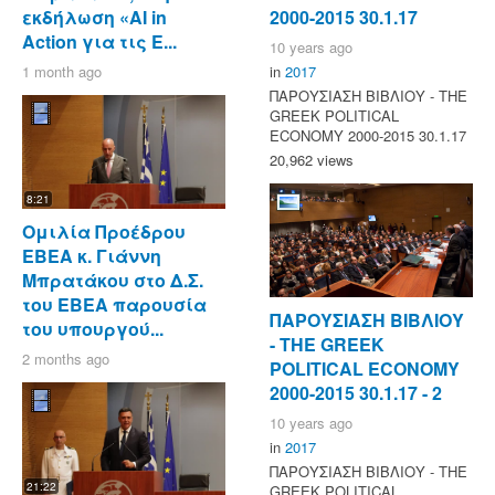
εκδήλωση «AI in
2000-2015 30.1.17
Action για τις Ε...
10 years ago
1 month ago
in
2017
ΠΑΡΟΥΣΙΑΣΗ ΒΙΒΛΙΟΥ - ΤΗΕ
GREEK POLITICAL
ECONOMY 2000-2015 30.1.17
20,962 views
8:21
Ομιλία Προέδρου
ΕΒΕΑ κ. Γιάννη
Μπρατάκου στο Δ.Σ.
του ΕΒΕΑ παρουσία
ΠΑΡΟΥΣΙΑΣΗ ΒΙΒΛΙΟΥ
του υπουργού...
- ΤΗΕ GREEK
2 months ago
POLITICAL ECONOMY
2000-2015 30.1.17 - 2
10 years ago
in
2017
ΠΑΡΟΥΣΙΑΣΗ ΒΙΒΛΙΟΥ - ΤΗΕ
21:22
GREEK POLITICAL