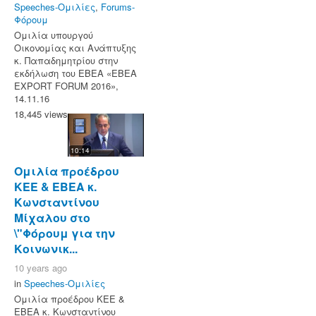
Speeches-Ομιλίες
,
Forums-
Φόρουμ
Ομιλία υπουργού
Οικονομίας και Ανάπτυξης
κ. Παπαδημητρίου στην
εκδήλωση του ΕΒΕΑ «ΕΒΕΑ
EXPORT FORUM 2016»,
14.11.16
18,445 views
10:14
Ομιλία προέδρου
ΚΕΕ & ΕΒΕΑ κ.
Κωνσταντίνου
Μίχαλου στο
\"Φόρουμ για την
Κοινωνικ...
10 years ago
in
Speeches-Ομιλίες
Ομιλία προέδρου ΚΕΕ &
ΕΒΕΑ κ. Κωνσταντίνου