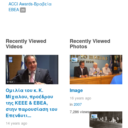
ACCI Awards-Βραβεία
ΕΒΕΑ
29
Recently Viewed
Recently Viewed
Videos
Photos
9:53
Ομιλία του κ. Κ.
Image
Μίχαλου, προέδρου
16 years ago
της ΚΕΕΕ & ΕΒΕΑ,
in
2007
στην παρουσίαση του
7,286 views
Επενδυτι...
14 years ago