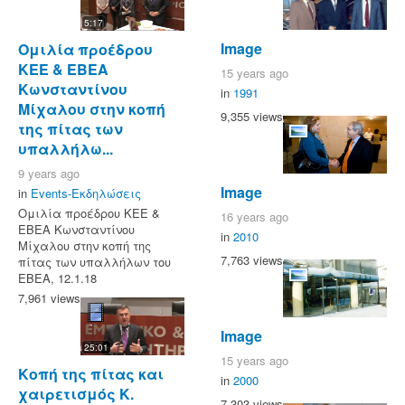
5:17
Image
Ομιλία προέδρου
ΚΕΕ & ΕΒΕΑ
15 years ago
Κωνσταντίνου
in
1991
Μίχαλου στην κοπή
9,355 views
της πίτας των
υπαλλήλω...
9 years ago
Image
in
Events-Εκδηλώσεις
Ομιλία προέδρου ΚΕΕ &
16 years ago
ΕΒΕΑ Κωνσταντίνου
in
2010
Μίχαλου στην κοπή της
7,763 views
πίτας των υπαλλήλων του
ΕΒΕΑ, 12.1.18
7,961 views
Image
25:01
15 years ago
Κοπή της πίτας και
in
2000
χαιρετισμός Κ.
7,303 views