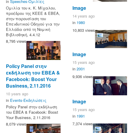
in
Speeches-Ομιλίες
Image
Ομιλία του κ. Κ. Μίχαλου,
προέδρου της ΚΕΕΕ & ΕΒΕΑ,
14 years ago
στην παρουσίαση του
in
1980
Επενδυτικού Οδηγού για την
Ελλάδα από τη Νομική
10,803 views
Βιβλιοθηκή, 4.4.12
8,795 views
Image
19:17
15 years ago
Policy Panel στην
in
2001
εκδήλωση του ΕΒΕΑ &
9,936 views
Facebook: Boost Your
Business, 2.11.2016
10 years ago
in
Events-Εκδηλώσεις
Image
Policy Panel στην εκδήλωση
15 years ago
του ΕΒΕΑ & Facebook: Boost
in
1991
Your Business, 2.11.2016
7,374 views
8,079 views