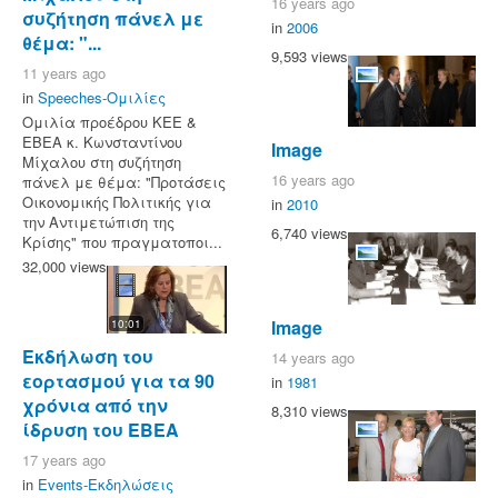
16 years ago
συζήτηση πάνελ με
in
2006
θέμα: "...
9,593 views
11 years ago
in
Speeches-Ομιλίες
Ομιλία προέδρου ΚΕΕ &
ΕΒΕΑ κ. Κωνσταντίνου
Image
Μίχαλου στη συζήτηση
16 years ago
πάνελ με θέμα: "Προτάσεις
Οικονομικής Πολιτικής για
in
2010
την Αντιμετώπιση της
6,740 views
Κρίσης" που πραγματοποι...
32,000 views
Image
10:01
Εκδήλωση του
14 years ago
εορτασμού για τα 90
in
1981
χρόνια από την
8,310 views
ίδρυση του ΕΒΕΑ
17 years ago
in
Events-Εκδηλώσεις