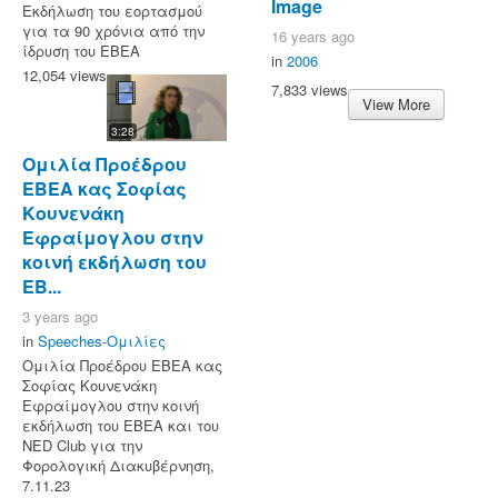
Image
Εκδήλωση του εορτασμού
για τα 90 χρόνια από την
16 years ago
ίδρυση του ΕΒΕΑ
in
2006
12,054 views
7,833 views
View More
3:28
Ομιλία Προέδρου
ΕΒΕΑ κας Σοφίας
Κουνενάκη
Εφραίμογλου στην
κοινή εκδήλωση του
ΕΒ...
3 years ago
in
Speeches-Ομιλίες
Ομιλία Προέδρου ΕΒΕΑ κας
Σοφίας Κουνενάκη
Εφραίμογλου στην κοινή
εκδήλωση του ΕΒΕΑ και του
NED Club για την
Φορολογική Διακυβέρνηση,
7.11.23