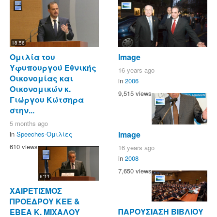
18:56
Ομιλία του
Image
Υφυπουργού Εθνικής
16 years ago
Οικονομίας και
in
2006
Οικονομικών κ.
9,515 views
Γιώργου Κώτσηρα
στην...
5 months ago
Image
in
Speeches-Ομιλίες
610 views
16 years ago
in
2008
7,650 views
6:11
ΧΑΙΡΕΤΙΣΜΟΣ
ΠΡΟΕΔΡΟΥ ΚΕΕ &
ΠΑΡΟΥΣΙΑΣΗ ΒΙΒΛΙΟΥ
ΕΒΕΑ Κ. ΜΙΧΑΛΟΥ