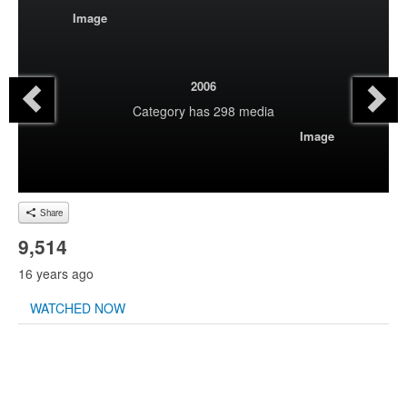
Image
2006
Category
has 298 media
Image
Share
9,514
16 years ago
WATCHED NOW