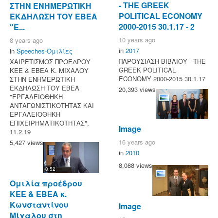
- ΤΗΕ GREEK
ΣΤΗΝ ΕΝΗΜΕΡΩΤΙΚΗ
POLITICAL ECONOMY
ΕΚΔΗΛΩΣΗ ΤΟΥ ΕΒΕΑ
2000-2015 30.1.17 - 2
"Ε...
10 years ago
8 years ago
in
2017
in
Speeches-Ομιλίες
ΠΑΡΟΥΣΙΑΣΗ ΒΙΒΛΙΟΥ - ΤΗΕ
ΧΑΙΡΕΤΙΣΜΟΣ ΠΡΟΕΔΡΟΥ
GREEK POLITICAL
ΚΕΕ & ΕΒΕΑ Κ. ΜΙΧΑΛΟΥ
ECONOMY 2000-2015 30.1.17
ΣΤΗΝ ΕΝΗΜΕΡΩΤΙΚΗ
ΕΚΔΗΛΩΣΗ ΤΟΥ ΕΒΕΑ
20,393 views
"ΕΡΓΑΛΕΙΟΘΗΚΗ
ΑΝΤΑΓΩΝΙΣΤΙΚΟΤΗΤΑΣ ΚΑΙ
ΕΡΓΑΛΕΙΟΘΗΚΗ
ΕΠΙΧΕΙΡΗΜΑΤΙΚΟΤΗΤΑΣ",
Image
11.2.19
16 years ago
5,427 views
in
2010
8,088 views
8:52
Ομιλία προέδρου
ΚΕΕ & ΕΒΕΑ κ.
Κωνσταντίνου
Image
Μίχαλου στη