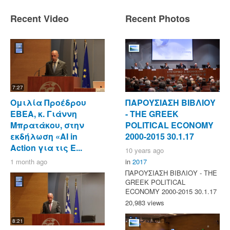
Recent Video
Recent Photos
7:27
Ομιλία Προέδρου
ΠΑΡΟΥΣΙΑΣΗ ΒΙΒΛΙΟΥ
ΕΒΕΑ, κ. Γιάννη
- ΤΗΕ GREEK
Μπρατάκου, στην
POLITICAL ECONOMY
εκδήλωση «AI in
2000-2015 30.1.17
Action για τις Ε...
10 years ago
1 month ago
in
2017
ΠΑΡΟΥΣΙΑΣΗ ΒΙΒΛΙΟΥ - ΤΗΕ
GREEK POLITICAL
ECONOMY 2000-2015 30.1.17
20,983 views
8:21