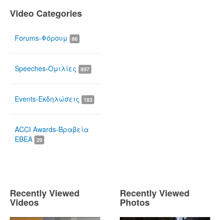
Video Categories
Forums-Φόρουμ
86
Speeches-Ομιλίες
897
Events-Εκδηλώσεις
183
ACCI Awards-Βραβεία
ΕΒΕΑ
29
Recently Viewed
Recently Viewed
Videos
Photos