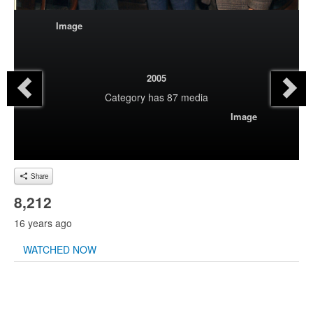
Image
2005
Category
has 87 media
Image
Share
8,212
16 years ago
WATCHED NOW