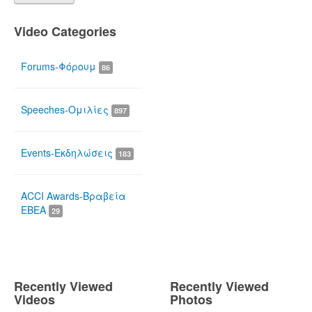
Video Categories
Forums-Φόρουμ
86
Speeches-Ομιλίες
897
Events-Εκδηλώσεις
183
ACCI Awards-Βραβεία
ΕΒΕΑ
29
Recently Viewed
Recently Viewed
Videos
Photos