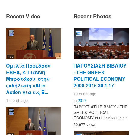
Recent Video
Recent Photos
7:27
Ομιλία Προέδρου
ΠΑΡΟΥΣΙΑΣΗ ΒΙΒΛΙΟΥ
ΕΒΕΑ, κ. Γιάννη
- ΤΗΕ GREEK
Μπρατάκου, στην
POLITICAL ECONOMY
εκδήλωση «AI in
2000-2015 30.1.17
Action για τις Ε...
10 years ago
1 month ago
in
2017
ΠΑΡΟΥΣΙΑΣΗ ΒΙΒΛΙΟΥ - ΤΗΕ
GREEK POLITICAL
ECONOMY 2000-2015 30.1.17
20,977 views
8:21