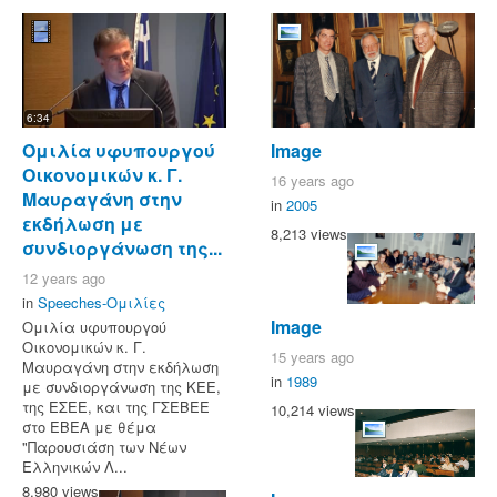
6:34
Ομιλία υφυπουργού
Image
Οικονομικών κ. Γ.
16 years ago
Μαυραγάνη στην
in
2005
εκδήλωση με
8,213 views
συνδιοργάνωση της...
12 years ago
in
Speeches-Ομιλίες
Image
Ομιλία υφυπουργού
Οικονομικών κ. Γ.
15 years ago
Μαυραγάνη στην εκδήλωση
in
1989
με συνδιοργάνωση της ΚΕΕ,
της ΕΣΕΕ, και της ΓΣΕΒΕΕ
10,214 views
στο ΕΒΕΑ με θέμα
"Παρουσιάση των Νέων
Ελληνικών Λ...
8,980 views