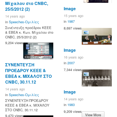
Μίχαλου στο CNBC,
Image
25/5/2012 (2)
15 years ago
14 years ago
in
1987
in
Speeches-Ομιλίες
Συνέντευξη προέδρου KEEE
8,697 views
& ΕΒΕΑ κ. Κων. Μίχαλου στο
CNBC, 25/5/2012 (2)
9,204 views
Image
16 years ago
3:30
in
2007
ΣΥΝΕΝΤΕΥΞΗ
7,344 views
ΠΡΟΕΔΡΟΥ ΚΕΕΕ &
ΕΒΕΑ κ. ΜΙΧΑΛΟΥ ΣΤΟ
CNBC, 30.11.12
14 years ago
Image
in
Speeches-Ομιλίες
14 years ago
ΣΥΝΕΝΤΕΥΞΗ ΠΡΟΕΔΡΟΥ
in
1983
ΚΕΕΕ & ΕΒΕΑ κ. ΜΙΧΑΛΟΥ
ΣΤΟ CNBC, 30.11.12
9,209 views
View More
9,470 views