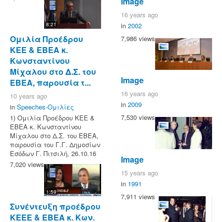
Image
16 years ago
in
2002
8:21
Ομιλία Προέδρου
7,986 views
ΚΕΕ & ΕΒΕΑ κ.
Κωνσταντίνου
Μίχαλου στο Δ.Σ. του
Image
ΕΒΕΑ, παρουσία τ...
16 years ago
10 years ago
in
2009
in
Speeches-Ομιλίες
7,530 views
1) Ομιλία Προέδρου ΚΕΕ &
ΕΒΕΑ κ. Κωνσταντίνου
Μίχαλου στο Δ.Σ. του ΕΒΕΑ,
παρουσία του Γ.Γ. Δημοσίων
Εσόδων Γ. Πιτσιλή, 26.10.16
Image
7,020 views
15 years ago
in
1991
1:59
7,911 views
Συνέντευξη προέδρου
KEEE & ΕΒΕΑ κ. Κων.