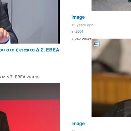
Image
16 years ago
in
2001
7,242 views
υ στο έκτακτο Δ.Σ. ΕΒΕΑ
ο Δ.Σ. ΕΒΕΑ 24.9.12
Image