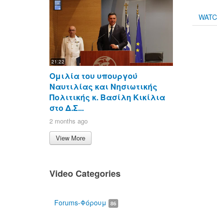
WAT
21:22
Ομιλία του υπουργού
Ναυτιλίας και Νησιωτικής
Πολιτικής κ. Βασίλη Κικίλια
στο Δ.Σ...
2 months ago
View More
Video Categories
Forums-Φόρουμ
86