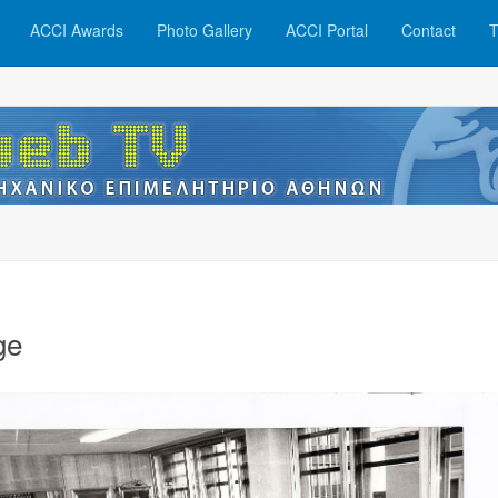
ACCI Awards
Photo Gallery
ACCI Portal
Contact
T
ge