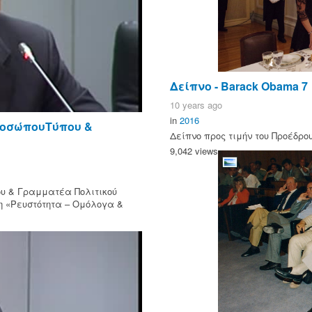
Δείπνο - Barack Obama 7
10 years ago
in
2016
προσώπουΤύπου &
Δείπνο προς τιμήν του Προέδρου
9,042 views
ου & Γραμματέα Πολιτικού
η «Ρευστότητα – Ομόλογα &