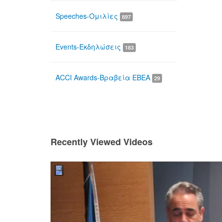
Speeches-Ομιλίες
897
Events-Εκδηλώσεις
183
ACCI Awards-Βραβεία ΕΒΕΑ
29
Recently Viewed Videos