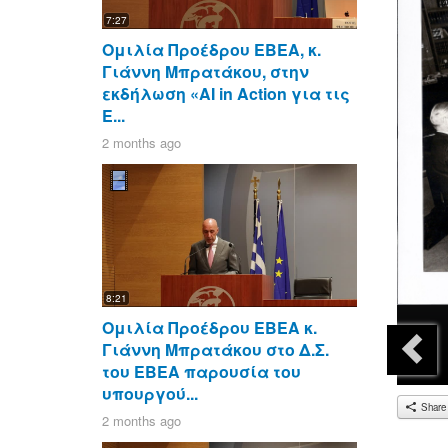
7:27
Ομιλία Προέδρου ΕΒΕΑ, κ.
Γιάννη Μπρατάκου, στην
εκδήλωση «AI in Action για τις
Ε...
2 months ago
8:21
Ομιλία Προέδρου ΕΒΕΑ κ.
Γιάννη Μπρατάκου στο Δ.Σ.
του ΕΒΕΑ παρουσία του
υπουργού...
Share
2 months ago