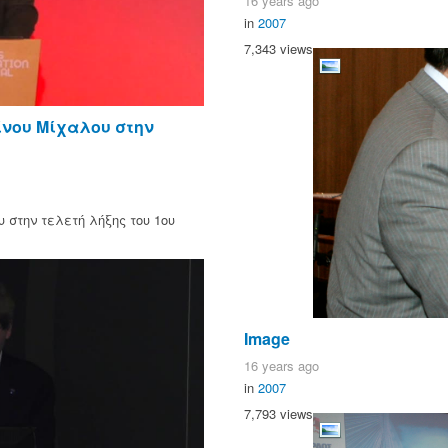
16 years ago
in
2007
7,343 views
ίνου Μίχαλου στην
στην τελετή λήξης του 1ου
Image
16 years ago
in
2007
7,793 views