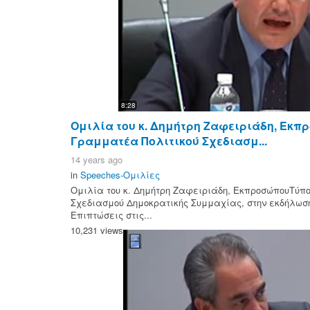
8:28
Ομιλία του κ. Δημήτρη Ζαφειριάδη, Εκ
Γραμματέα Πολιτικού Σχεδιασμ...
14 years ago
in
Speeches-Ομιλίες
Ομιλία του κ. Δημήτρη Ζαφειριάδη, ΕκπροσώπουΤύπ
Σχεδιασμού Δημοκρατικής Συμμαχίας, στην εκδήλωσ
Επιπτώσεις στις...
10,231 views