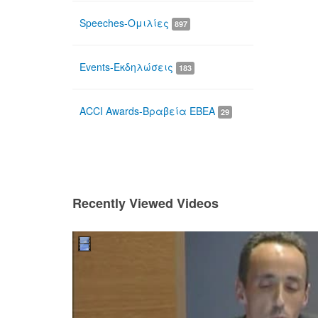
Speeches-Ομιλίες
897
Events-Εκδηλώσεις
183
ACCI Awards-Βραβεία ΕΒΕΑ
29
Recently Viewed Videos