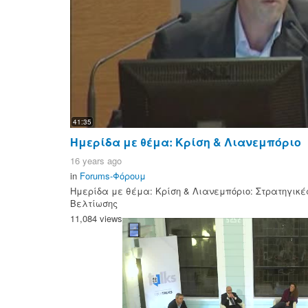
41:35
Ημερίδα με θέμα: Κρίση & Λιανεμπόριο
16 years ago
in
Forums-Φόρουμ
Ημερίδα με θέμα: Κρίση & Λιανεμπόριο: Στρατηγικ
Βελτίωσης
11,084 views