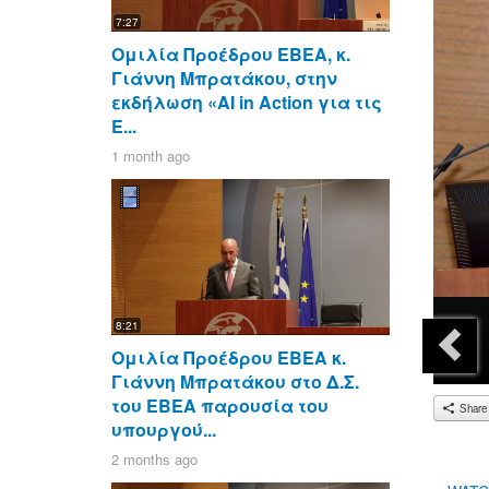
7:27
Ομιλία Προέδρου ΕΒΕΑ, κ.
Γιάννη Μπρατάκου, στην
εκδήλωση «AI in Action για τις
Ε...
1 month ago
8:21
Ομιλία Προέδρου ΕΒΕΑ κ.
Γιάννη Μπρατάκου στο Δ.Σ.
του ΕΒΕΑ παρουσία του
Share
υπουργού...
2 months ago