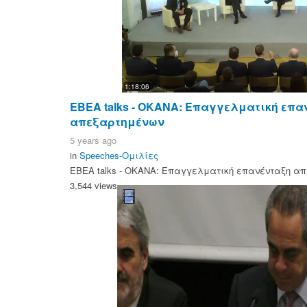
1:18:06
EBEA talks - OKANA: Επαγγελματική επα
απεξαρτημένων
5 years ago
in
Speeches-Ομιλίες
EBEA talks - OKANA: Επαγγελματική επανένταξη α
3,544 views