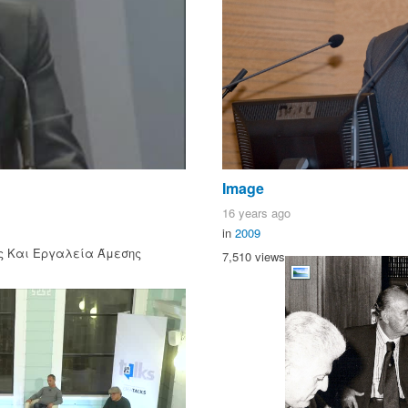
Image
16 years ago
in
2009
ές Και Εργαλεία Άμεσης
7,510 views