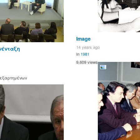
Image
14 years ago
νένταξη
in
1981
9,609 views
πεξαρτημένων