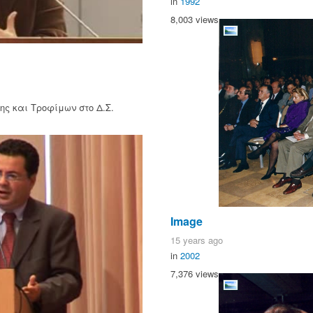
in
1992
8,003 views
ης και Τροφίμων στο Δ.Σ.
Image
15 years ago
in
2002
7,376 views