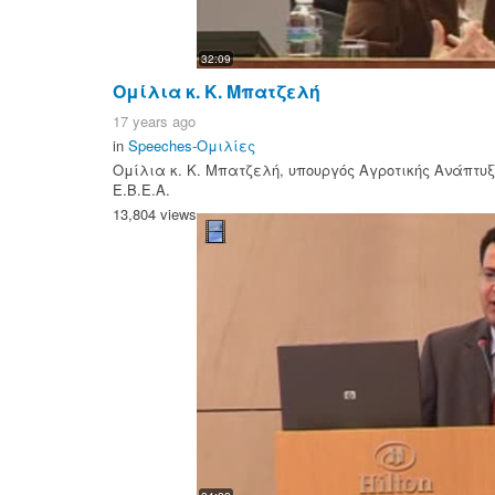
32:09
Ομίλια κ. Κ. Μπατζελή
17 years ago
in
Speeches-Ομιλίες
Ομίλια κ. Κ. Μπατζελή, υπουργός Αγροτικής Ανάπτυξ
Ε.Β.Ε.Α.
13,804 views