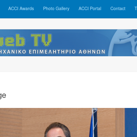
ACCI Awards
Photo Gallery
ACCI Portal
Contact
T
ge