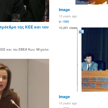
Image
15 years ago
in
1989
ρόεδρο της ΚΕΕ και του
10,201 views
ΚΕΕ και του ΕΒΕΑ Κων. Μίχαλο
Image
15 years ago