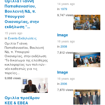
Ομιλία Γιάννη
14 years ago
Παπαθανασίου,
in
1979
Βουλευτή ΝΔ, π.
9,747 views
Υπουργού
Οικονομίας, στην
εκδήλωση “...
15 years ago
Image
in
Events-Εκδηλώσεις
16 years ago
Ομιλία Γιάννη
in
2008
Παπαθανασίου, Βουλευτή
ΝΔ, π. Υπουργού
7,812 views
Οικονομίας, στην εκδήλωση
“Το δικαίωμα της ελεύθερης
κυκλοφορίας των πολιτών -
νέο καθεστώς για τις
Image
πορείες...
9,668 views
16 years ago
in
2006
7,870 views
3:46
Ομιλία προέδρου
ΚΕΕ & ΕΒΕΑ