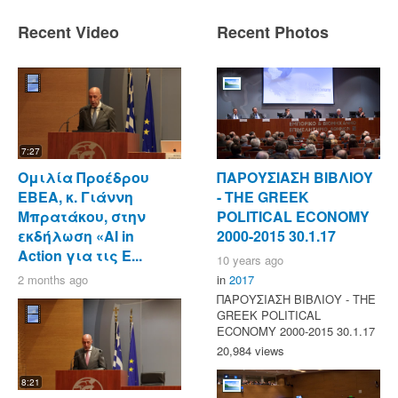
Recent Video
Recent Photos
7:27
Ομιλία Προέδρου
ΠΑΡΟΥΣΙΑΣΗ ΒΙΒΛΙΟΥ
ΕΒΕΑ, κ. Γιάννη
- ΤΗΕ GREEK
Μπρατάκου, στην
POLITICAL ECONOMY
εκδήλωση «AI in
2000-2015 30.1.17
Action για τις Ε...
10 years ago
2 months ago
in
2017
ΠΑΡΟΥΣΙΑΣΗ ΒΙΒΛΙΟΥ - ΤΗΕ
GREEK POLITICAL
ECONOMY 2000-2015 30.1.17
20,984 views
8:21