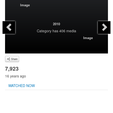
Image
2010
Category
has 406 media
Image
Share
7,923
16 years ago
WATCHED NOW