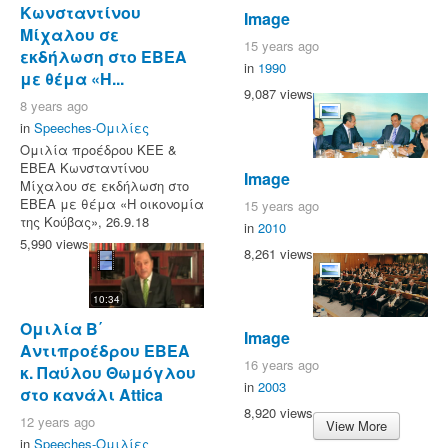
Κωνσταντίνου
Image
Μίχαλου σε
15 years ago
εκδήλωση στο ΕΒΕΑ
in
1990
με θέμα «Η...
9,087 views
8 years ago
in
Speeches-Ομιλίες
Ομιλία προέδρου ΚΕΕ &
ΕΒΕΑ Κωνσταντίνου
Image
Μίχαλου σε εκδήλωση στο
ΕΒΕΑ με θέμα «Η οικονομία
15 years ago
της Κούβας», 26.9.18
in
2010
5,990 views
8,261 views
10:34
Ομιλία Β΄
Image
Αντιπροέδρου ΕΒΕΑ
16 years ago
κ. Παύλου Θωμόγλου
in
2003
στο κανάλι Attica
8,920 views
12 years ago
View More
in
Speeches-Ομιλίες