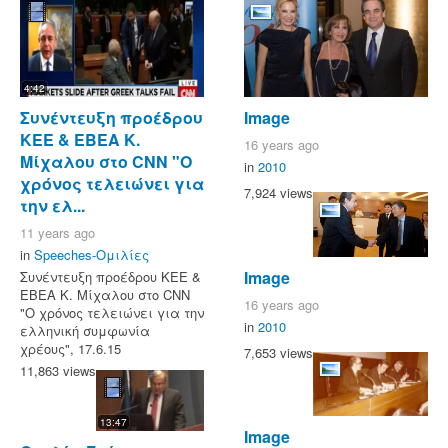
4:42
Συνέντευξη προέδρου
Image
ΚΕΕ & ΕΒΕΑ Κ.
16 years ago
Μίχαλου στο CNN "Ο
in
2010
χρόνος τελειώνει για
7,924 views
την ελ...
11 years ago
in
Speeches-Ομιλίες
Image
Συνέντευξη προέδρου ΚΕΕ &
ΕΒΕΑ Κ. Μίχαλου στο CNN
16 years ago
"Ο χρόνος τελειώνει για την
in
2010
ελληνική συμφωνία
χρέους", 17.6.15
7,653 views
11,863 views
13:47
Image