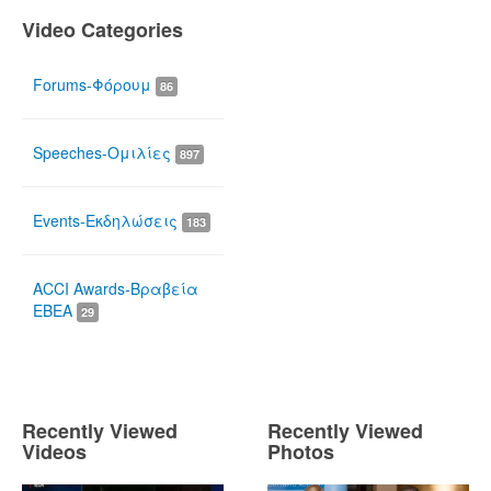
Video Categories
Forums-Φόρουμ
86
Speeches-Ομιλίες
897
Events-Εκδηλώσεις
183
ACCI Awards-Βραβεία
ΕΒΕΑ
29
Recently Viewed
Recently Viewed
Videos
Photos